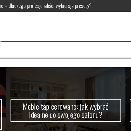
do swojego salonu?
dla oka, jak u Makłowicza!
kutecznej strategii wideo
h osób: Co warto zagrać wspólnie?
 po leczenie kanałowe, ekstrakcję i protetykę
Meble tapicerowane: jak wybrać
idealne do swojego salonu?