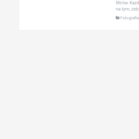
filtrów. Każ
na tym, żeby
Fotografi