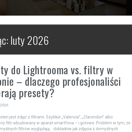
ąc:
luty 2026
ty do Lightrooma vs. filtry w
onie – dlaczego profesjonaliści
rają presety?
 2026
łen jest zdjęć z filtrami. Szybkie „Valencia”, „Clarendon” albo
y filtr wbudowany w aparat smartfona – i gotowe. Problem w tym, że
omyślnych filtrów wyglądają… dokładnie jak zdjęcia z domyślnych