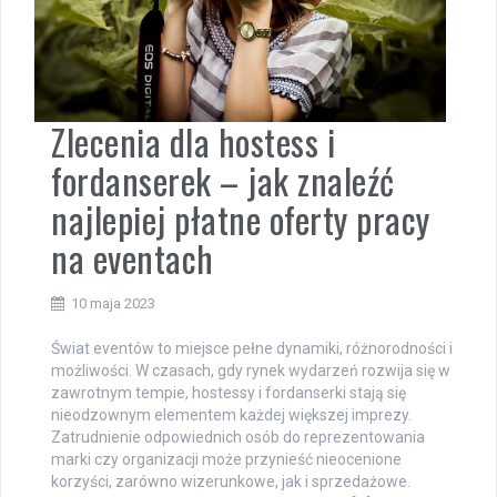
Zlecenia dla hostess i
fordanserek – jak znaleźć
najlepiej płatne oferty pracy
na eventach
10 maja 2023
Świat eventów to miejsce pełne dynamiki, różnorodności i
możliwości. W czasach, gdy rynek wydarzeń rozwija się w
zawrotnym tempie, hostessy i fordanserki stają się
nieodzownym elementem każdej większej imprezy.
Zatrudnienie odpowiednich osób do reprezentowania
marki czy organizacji może przynieść nieocenione
korzyści, zarówno wizerunkowe, jak i sprzedażowe.