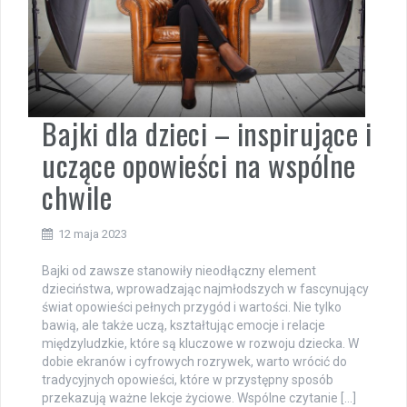
Bajki dla dzieci – inspirujące i
uczące opowieści na wspólne
chwile
12 maja 2023
Bajki od zawsze stanowiły nieodłączny element
dzieciństwa, wprowadzając najmłodszych w fascynujący
świat opowieści pełnych przygód i wartości. Nie tylko
bawią, ale także uczą, kształtując emocje i relacje
międzyludzkie, które są kluczowe w rozwoju dziecka. W
dobie ekranów i cyfrowych rozrywek, warto wrócić do
tradycyjnych opowieści, które w przystępny sposób
przekazują ważne lekcje życiowe. Wspólne czytanie […]