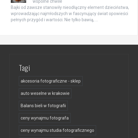
wspólne chwile
Bajki od zawsze stanowiły nieodłączny element dzieciństwa,
wprowadzając najmłodszych w fascynujący świat opowieści
pełnych przygód i wartości. Nie tylko bawią, …
Tagi
akcesoria fotograficzne - sklep
auto weselne w krakowie
Balans bieli w fotografii
ceny wynajmu fotografa
ceny wynajmu studia fotograficznego