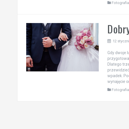
Fotografi
Dobry
12 styczn
Gdy dwoje l
przygotowan
Dlatego trz
przewidzieć
wpadek. Pod
wynajęcie 
Fotografi