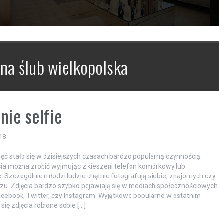
 na ślub wielkopolska
nie selfie
18
jęć stało się w dzisiejszych czasach bardzo popularną czynnością.
ęcia można zrobić wyjmując z kieszeni telefon komórkowy lub
 Szczególnie młodzi ludzie chętnie fotografują siebie, znajomych czy
azu. Zdjęcia bardzo szybko pojawiają się w mediach społecznościowych
Facebook, Twitter, czy Instagram. Wyjątkowo popularne w ostatnim
 się zdjęcia robione sobie […]