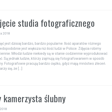
a
ęcie studia fotograficznego
ia 2018
jęć jest dzisiaj bardzo, bardzo popularne. Ilość aparatów różnego
wdopodobnie jest większa niż ilość ludzi w Polsce. Zdjęcia robimy
iennie. Młodzi ludzie niekiedy są w stanie codziennie wyprodukować
jęć. Są jednak ludzie, którzy zajmują się fotografowaniem w sposób
ny. Fotografowie pracują bardzo ciężko, gdyż mają mnóstwo zleceń.
rzy się, że […]
a
 kamerzysta ślubny
 2018