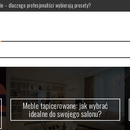
do swojego salonu?
dla oka, jak u Makłowicza!
kutecznej strategii wideo
h osób: Co warto zagrać wspólnie?
 po leczenie kanałowe, ekstrakcję i protetykę
nie – dlaczego profesjonaliści wybierają presety?
Meble tapicerowane: jak wybrać
idealne do swojego salonu?