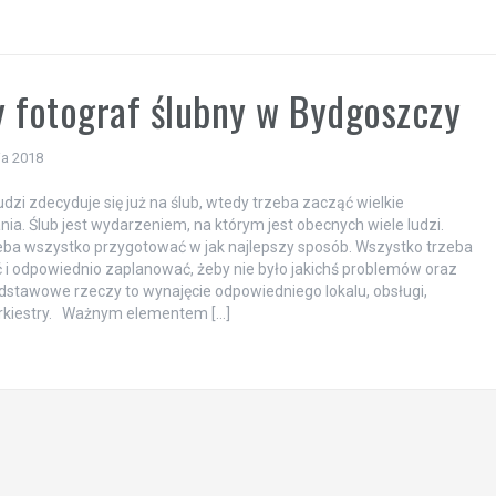
a
 fotograf ślubny w Bydgoszczy
ia 2018
udzi zdecyduje się już na ślub, wtedy trzeba zacząć wielkie
ia. Ślub jest wydarzeniem, na którym jest obecnych wiele ludzi.
eba wszystko przygotować w jak najlepszy sposób. Wszystko trzeba
 i odpowiednio zaplanować, żeby nie było jakichś problemów oraz
stawowe rzeczy to wynajęcie odpowiedniego lokalu, obsługi,
orkiestry. Ważnym elementem […]
a