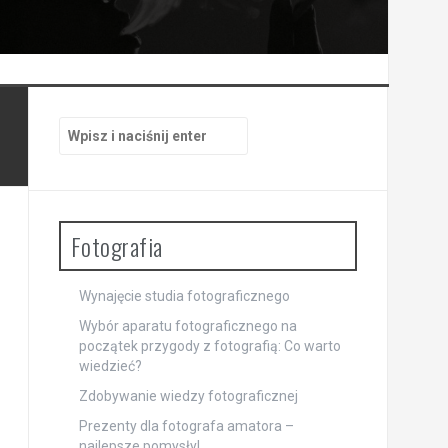
Szukaj:
Fotografia
Wynajęcie studia fotograficznego
Wybór aparatu fotograficznego na
początek przygody z fotografią: Co warto
wiedzieć?
Zdobywanie wiedzy fotograficznej
Prezenty dla fotografa amatora –
najlepsze pomysły!