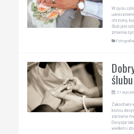
W życiu czł
uwiecznieni
chrzciny, k
Ślub jest i
zmienia życi
Fotografi
Dobry
ślubu
21 styczn
Zakochani w
końcu decydu
zarówno męż
Decyzja tak
wielkim i z