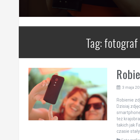
Tag:
fotograf
Robie
3 maja 20
Robienie zd
Dzisiaj zdj
smartphone.
też krajobr
takich jak 
czasie stały