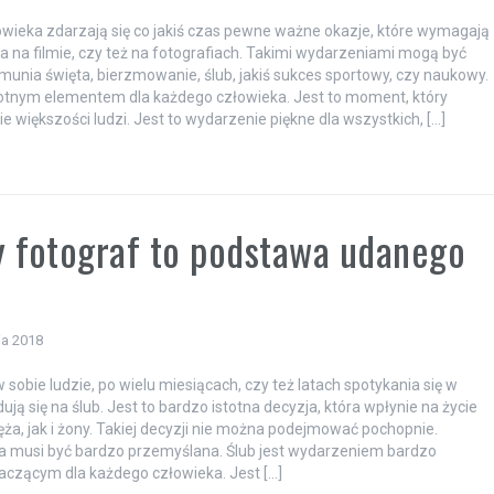
owieka zdarzają się co jakiś czas pewne ważne okazje, które wymagają
a na filmie, czy też na fotografiach. Takimi wydarzeniami mogą być
omunia święta, bierzmowanie, ślub, jakiś sukces sportowy, czy naukowy.
stotnym elementem dla każdego człowieka. Jest to moment, który
e większości ludzi. Jest to wydarzenie piękne dla wszystkich, […]
a
 fotograf to podstawa udanego
ia 2018
 sobie ludzie, po wielu miesiącach, czy też latach spotykania się w
ją się na ślub. Jest to bardzo istotna decyzja, która wpłynie na życie
a, jak i żony. Takiej decyzji nie można podejmować pochopnie.
a musi być bardzo przemyślana. Ślub jest wydarzeniem bardzo
naczącym dla każdego człowieka. Jest […]