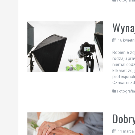
Fotografi
Wynaj
16 kwietn
Robienie zd
rodzaju pra
niemal codz
kilkaset zd
profesjonal
Czasami zda
Fotografi
Dobry
11 marca