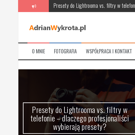
Przeskocz
Meble tapicerowane: jak wybrać idealne 
do
treści
Naturalne presety do Lightroom – Delicje 
Szkolenia z video marketingu – klucz do s
Najlepsze gry na PlayStation 3 dla dwóc
O MNIE
FOTOGRAFIA
WSPÓŁPRACA I KONTAKT
Jak leczyć zęby: od próchnicy i wypełnień
Presety do Lightrooma vs. filtry w telefo
Presety do Lightrooma vs. filtry w
,
telefonie – dlaczego profesjonaliści
wybierają presety?