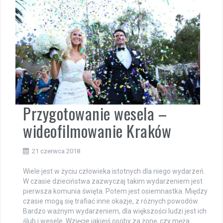
Przygotowanie wesela –
wideofilmowanie Kraków
21 czerwca 2018
Wiele jest w życiu człowieka istotnych dla niego wydarzeń.
W czasie dzieciństwa zazwyczaj takim wydarzeniem jest
pierwsza komunia święta. Potem jest osiemnastka. Między
czasie mogą się trafiać inne okazje, z różnych powodów.
Bardzo ważnym wydarzeniem, dla większości ludzi jest ich
ślub i wesele. Wzięcie jakiejś osoby za żonę, czy męża