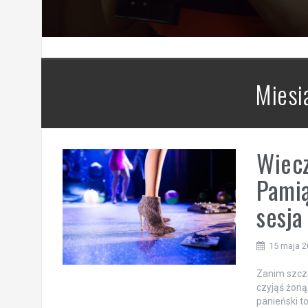
Miesi
Wiecz
Pamią
sesja
15 maja 
Zanim szczę
czyjąś żoną
panieński t