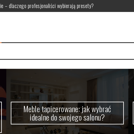
do swojego salonu?
dla oka, jak u Makłowicza!
kutecznej strategii wideo
h osób: Co warto zagrać wspólnie?
 po leczenie kanałowe, ekstrakcję i protetykę
nie – dlaczego profesjonaliści wybierają presety?
Meble tapicerowane: jak wybrać
idealne do swojego salonu?