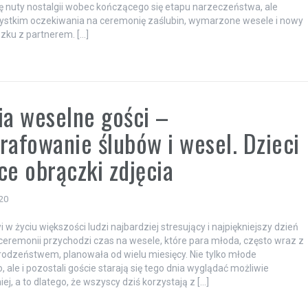
ię nuty nostalgii wobec kończącego się etapu narzeczeństwa, ale
ystkim oczekiwania na ceremonię zaślubin, wymarzone wesele i nowy
zku z partnerem. […]
a
ia weselne gości –
rafowanie ślubów i wesel. Dzieci
ce obrączki zdjęcia
20
 w życiu większości ludzi najbardziej stresujący i najpiękniejszy dzień
 ceremonii przychodzi czas na wesele, które para młoda, często wraz z
 rodzeństwem, planowała od wielu miesięcy. Nie tylko młode
 ale i pozostali goście starają się tego dnia wyglądać możliwie
iej, a to dlatego, że wszyscy dziś korzystają z […]
a