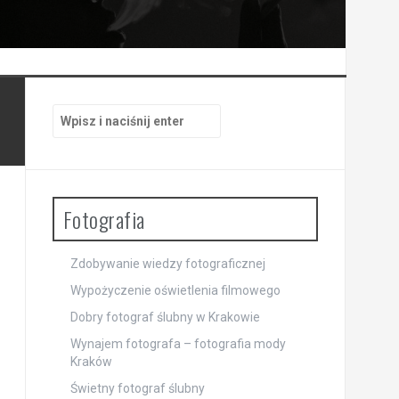
Szukaj:
Fotografia
Zdobywanie wiedzy fotograficznej
Wypożyczenie oświetlenia filmowego
Dobry fotograf ślubny w Krakowie
Wynajem fotografa – fotografia mody
Kraków
Świetny fotograf ślubny