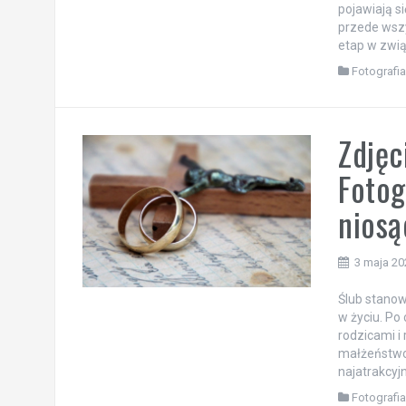
pojawiają s
przede wsz
etap w zwią
Fotografi
Zdjęc
Fotog
niosą
3 maja 20
Ślub stanowi
w życiu. Po
rodzicami i
małżeństwo,
najatrakcyjn
Fotografi