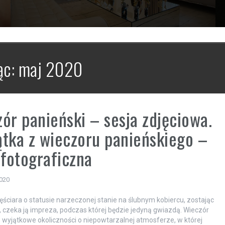
ąc:
maj 2020
ór panieński – sesja zdjęciowa.
tka z wieczoru panieńskiego –
 fotograficzna
2020
ściara o statusie narzeczonej stanie na ślubnym kobiercu, zostając
, czeka ją impreza, podczas której będzie jedyną gwiazdą. Wieczór
o wyjątkowe okoliczności o niepowtarzalnej atmosferze, w której