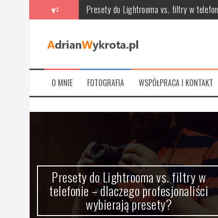
Przeskocz
Meble tapicerowane: jak wybrać idealne 
do
treści
Naturalne presety do Lightroom – Delicje 
Szkolenia z video marketingu – klucz do s
Najlepsze gry na PlayStation 3 dla dwóc
O MNIE
FOTOGRAFIA
WSPÓŁPRACA I KONTAKT
Jak leczyć zęby: od próchnicy i wypełnień
Presety do Lightrooma vs. filtry w telefo
Presety do Lightrooma vs. filtry w
,
telefonie – dlaczego profesjonaliści
wybierają presety?