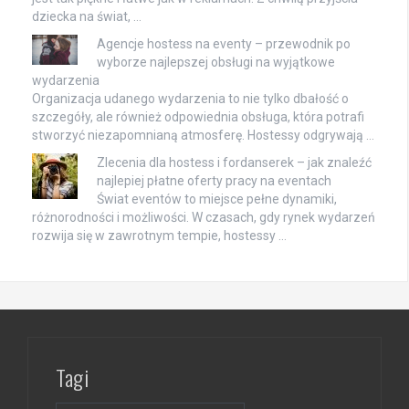
dziecka na świat, …
Agencje hostess na eventy – przewodnik po
wyborze najlepszej obsługi na wyjątkowe
wydarzenia
Organizacja udanego wydarzenia to nie tylko dbałość o
szczegóły, ale również odpowiednia obsługa, która potrafi
stworzyć niezapomnianą atmosferę. Hostessy odgrywają …
Zlecenia dla hostess i fordanserek – jak znaleźć
najlepiej płatne oferty pracy na eventach
Świat eventów to miejsce pełne dynamiki,
różnorodności i możliwości. W czasach, gdy rynek wydarzeń
rozwija się w zawrotnym tempie, hostessy …
Tagi