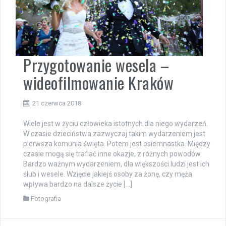
Przygotowanie wesela –
wideofilmowanie Kraków
21 czerwca 2018
Wiele jest w życiu człowieka istotnych dla niego wydarzeń.
W czasie dzieciństwa zazwyczaj takim wydarzeniem jest
pierwsza komunia święta. Potem jest osiemnastka. Między
czasie mogą się trafiać inne okazje, z różnych powodów.
Bardzo ważnym wydarzeniem, dla większości ludzi jest ich
ślub i wesele. Wzięcie jakiejś osoby za żonę, czy męża
wpływa bardzo na dalsze życie […]
Fotografia