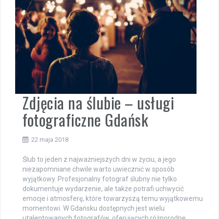
Zdjęcia na ślubie – usługi
fotograficzne Gdańsk
22 maja 2018
Ślub to jeden z najważniejszych dni w życiu, a jego
niezapomniane chwile warto uwiecznić w sposób
wyjątkowy. Profesjonalny fotograf ślubny nie tylko
dokumentuje wydarzenie, ale także potrafi uchwycić
emocje i atmosferę, które towarzyszą temu wyjątkowemu
momentowi. W Gdańsku dostępnych jest wielu
utalentowanych fotografów, oferujących różnorodne