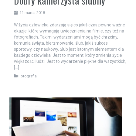
Dobry kamerzysta ślubny
11 marca 2018
W życiu człowieka zdarzają się co jakiś czas pewne ważne
okazje, które wymagają uwiecznienia na filmie, czy też na
fotografiach. Takimi wydarzeniami mogą być chrzciny,
komunia święta, bierzmowanie, ślub, jakiś sukces
sportowy, czy naukowy. Ślub jest istotnym elementem dla
każdego człowieka. Jest to moment, który zmienia życie
większości ludzi. Jest to wydarzenie piękne dla wszystkich,
[…]
Fotografia