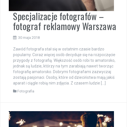
Specjalizacje fotografów –
fotograf reklamowy Warszawa
30 maja 2018
Zawód fotografa stał się w ostatnim czasie bardzo
popularny. Coraz więcej osób decyduje się na rozpoczęcie
przygody z fotografią. Większość osób robi to amatorsko,
jednak są ludzie, którzy na tym zarabiają nawet tworząc
fotografię amatorsko. Dobrymi fotografami zazwyczaj
zostają pasjonaci. Osoby, które od dzieciństwa mają jakiś
aparat i ciągle robią nim zdjęcia. Z czasem ludzie […]
Fotografia