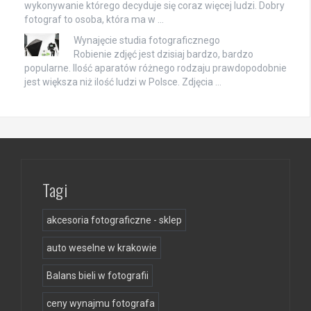
wykonywanie którego decyduje się coraz więcej ludzi. Dobry
fotograf to osoba, która ma w …
Wynajęcie studia fotograficznego
Robienie zdjęć jest dzisiaj bardzo, bardzo
popularne. Ilość aparatów różnego rodzaju prawdopodobnie
jest większa niż ilość ludzi w Polsce. Zdjęcia …
Tagi
akcesoria fotograficzne - sklep
auto weselne w krakowie
Balans bieli w fotografii
ceny wynajmu fotografa