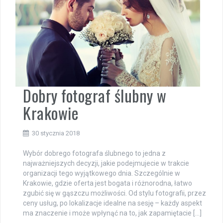
Dobry fotograf ślubny w
Krakowie
30 stycznia 2018
Wybór dobrego fotografa ślubnego to jedna z
najważniejszych decyzji, jakie podejmujecie w trakcie
organizacji tego wyjątkowego dnia. Szczególnie w
Krakowie, gdzie oferta jest bogata i różnorodna, łatwo
zgubić się w gąszczu możliwości. Od stylu fotografii, przez
ceny usług, po lokalizacje idealne na sesję – każdy aspekt
ma znaczenie i może wpłynąć na to, jak zapamiętacie […]