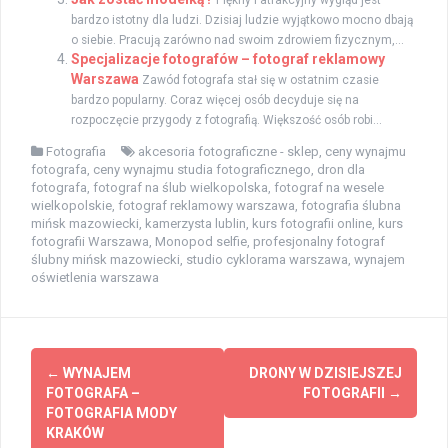
bardzo istotny dla ludzi. Dzisiaj ludzie wyjątkowo mocno dbają
o siebie. Pracują zarówno nad swoim zdrowiem fizycznym,...
Specjalizacje fotografów – fotograf reklamowy
Warszawa
Zawód fotografa stał się w ostatnim czasie
bardzo popularny. Coraz więcej osób decyduje się na
rozpoczęcie przygody z fotografią. Większość osób robi...
Fotografia
akcesoria fotograficzne - sklep
,
ceny wynajmu
fotografa
,
ceny wynajmu studia fotograficznego
,
dron dla
fotografa
,
fotograf na ślub wielkopolska
,
fotograf na wesele
wielkopolskie
,
fotograf reklamowy warszawa
,
fotografia ślubna
mińsk mazowiecki
,
kamerzysta lublin
,
kurs fotografii online
,
kurs
fotografii Warszawa
,
Monopod selfie
,
profesjonalny fotograf
ślubny mińsk mazowiecki
,
studio cyklorama warszawa
,
wynajem
oświetlenia warszawa
Zobacz
←
WYNAJEM
DRONY W DZISIEJSZEJ
wpisy
FOTOGRAFA –
FOTOGRAFII
→
FOTOGRAFIA MODY
KRAKÓW