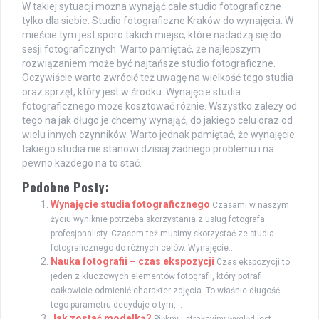
W takiej sytuacji można wynająć całe studio fotograficzne
tylko dla siebie. Studio fotograficzne Kraków do wynajęcia. W
mieście tym jest sporo takich miejsc, które nadadzą się do
sesji fotograficznych. Warto pamiętać, że najlepszym
rozwiązaniem może być najtańsze studio fotograficzne.
Oczywiście warto zwrócić też uwagę na wielkość tego studia
oraz sprzęt, który jest w środku. Wynajęcie studia
fotograficznego może kosztować różnie. Wszystko zależy od
tego na jak długo je chcemy wynająć, do jakiego celu oraz od
wielu innych czynników. Warto jednak pamiętać, że wynajęcie
takiego studia nie stanowi dzisiaj żadnego problemu i na
pewno każdego na to stać.
Podobne Posty:
Wynajęcie studia fotograficznego
Czasami w naszym
życiu wyniknie potrzeba skorzystania z usług fotografa
profesjonalisty. Czasem też musimy skorzystać ze studia
fotograficznego do różnych celów. Wynajęcie...
Nauka fotografii – czas ekspozycji
Czas ekspozycji to
jeden z kluczowych elementów fotografii, który potrafi
całkowicie odmienić charakter zdjęcia. To właśnie długość
tego parametru decyduje o tym,...
Jak zostać modelką?
Piękny i atrakcyjny wygląd jest