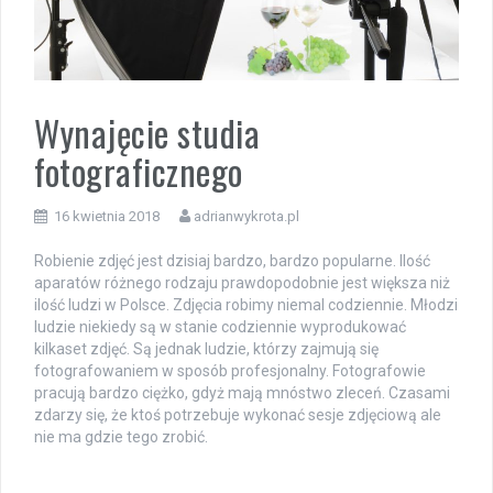
Wynajęcie studia
fotograficznego
16 kwietnia 2018
adrianwykrota.pl
Robienie zdjęć jest dzisiaj bardzo, bardzo popularne. Ilość
aparatów różnego rodzaju prawdopodobnie jest większa niż
ilość ludzi w Polsce. Zdjęcia robimy niemal codziennie. Młodzi
ludzie niekiedy są w stanie codziennie wyprodukować
kilkaset zdjęć. Są jednak ludzie, którzy zajmują się
fotografowaniem w sposób profesjonalny. Fotografowie
pracują bardzo ciężko, gdyż mają mnóstwo zleceń. Czasami
zdarzy się, że ktoś potrzebuje wykonać sesje zdjęciową ale
nie ma gdzie tego zrobić.