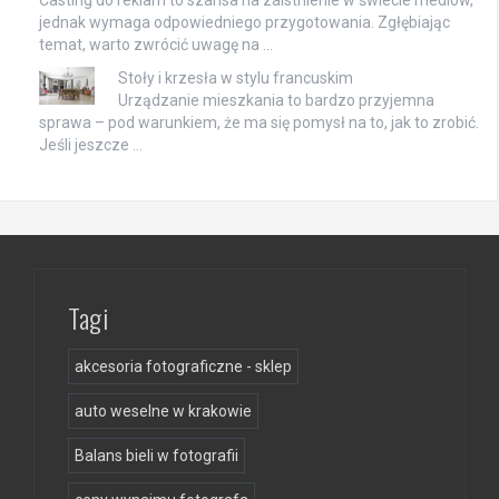
jednak wymaga odpowiedniego przygotowania. Zgłębiając
temat, warto zwrócić uwagę na …
Stoły i krzesła w stylu francuskim
Urządzanie mieszkania to bardzo przyjemna
sprawa – pod warunkiem, że ma się pomysł na to, jak to zrobić.
Jeśli jeszcze …
Tagi
akcesoria fotograficzne - sklep
auto weselne w krakowie
Balans bieli w fotografii