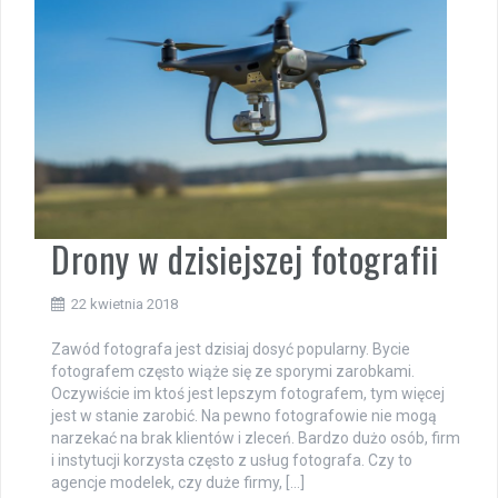
Drony w dzisiejszej fotografii
22 kwietnia 2018
Zawód fotografa jest dzisiaj dosyć popularny. Bycie
fotografem często wiąże się ze sporymi zarobkami.
Oczywiście im ktoś jest lepszym fotografem, tym więcej
jest w stanie zarobić. Na pewno fotografowie nie mogą
narzekać na brak klientów i zleceń. Bardzo dużo osób, firm
i instytucji korzysta często z usług fotografa. Czy to
agencje modelek, czy duże firmy, […]