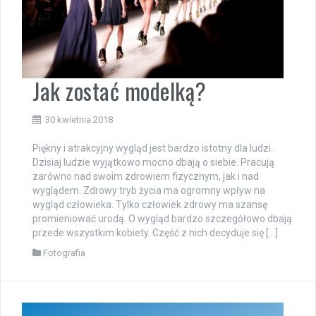
Jak zostać modelką?
30 kwietnia 2018
Piękny i atrakcyjny wygląd jest bardzo istotny dla ludzi.
Dzisiaj ludzie wyjątkowo mocno dbają o siebie. Pracują
zarówno nad swoim zdrowiem fizycznym, jak i nad
wyglądem. Zdrowy tryb życia ma ogromny wpływ na
wygląd człowieka. Tylko człowiek zdrowy ma szansę
promieniować urodą. O wygląd bardzo szczegółowo dbają
przede wszystkim kobiety. Część z nich decyduje się […]
Fotografia