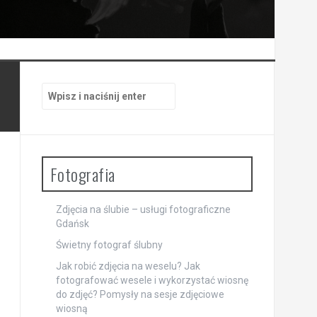
Szukaj:
Fotografia
Zdjęcia na ślubie – usługi fotograficzne
Gdańsk
Świetny fotograf ślubny
Jak robić zdjęcia na weselu? Jak
fotografować wesele i wykorzystać wiosnę
do zdjęć? Pomysły na sesje zdjęciowe
wiosną