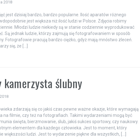
ia 2018
jęć jest dzisiaj bardzo, bardzo popularne. Ilość aparatów różnego
wdopodobnie jest większa niż ilość ludzi w Polsce. Zdjęcia robimy
iennie. Młodzi ludzie niekiedy są w stanie codziennie wyprodukować
jęć. Są jednak ludzie, którzy zajmują się fotografowaniem w sposób
ny. Fotografowie pracują bardzo ciężko, gdyż mają mnóstwo zleceń.
rzy się, że […]
a
 kamerzysta ślubny
 2018
owieka zdarzają się co jakiś czas pewne ważne okazje, które wymagają
a na filmie, czy też na fotografiach. Takimi wydarzeniami mogą być
omunia święta, bierzmowanie, ślub, jakiś sukces sportowy, czy naukowy.
stotnym elementem dla każdego człowieka. Jest to moment, który
e większości ludzi. Jest to wydarzenie piękne dla wszystkich, […]