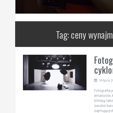
Tag:
ceny wynajmu
Fotog
cykl
16 lipca 
Fotografia j
amatorów, k
Istnieją tak
zarobić bar
zajmujących