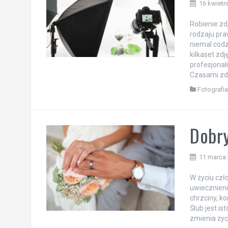
16 kwietn
Robienie zd
rodzaju pra
niemal codz
kilkaset zd
profesjonal
Czasami zda
Fotografi
Dobry
11 marca
W życiu czł
uwiecznieni
chrzciny, k
Ślub jest i
zmienia życi