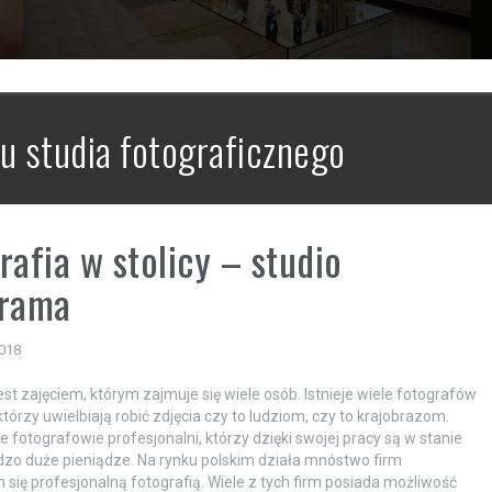
 studia fotograficznego
rafia w stolicy – studio
orama
2018
est zajęciem, którym zajmuje się wiele osób. Istnieje wiele fotografów
tórzy uwielbiają robić zdjęcia czy to ludziom, czy to krajobrazom.
że fotografowie profesjonalni, którzy dzięki swojej pracy są w stanie
dzo duże pieniądze. Na rynku polskim działa mnóstwo firm
 się profesjonalną fotografią. Wiele z tych firm posiada możliwość