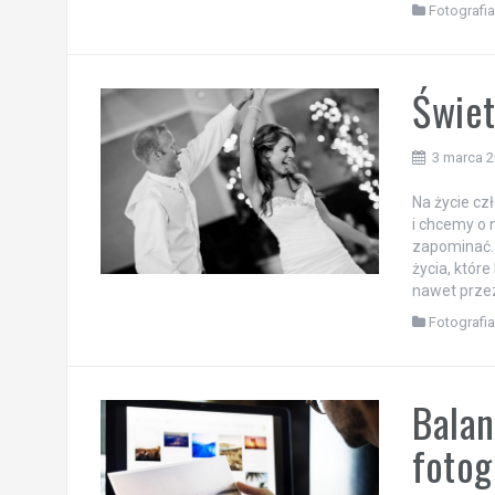
Fotografi
Świet
3 marca 
Na życie cz
i chcemy o 
zapominać. 
życia, które
nawet przez
Fotografi
Balan
fotog