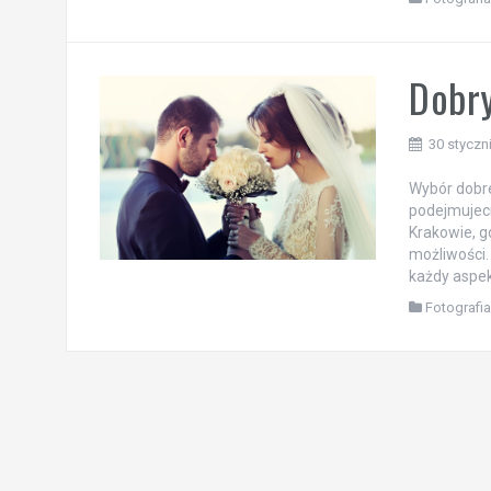
Dobry
30 styczn
Wybór dobre
podejmujeci
Krakowie, g
możliwości. 
każdy aspek
Fotografi