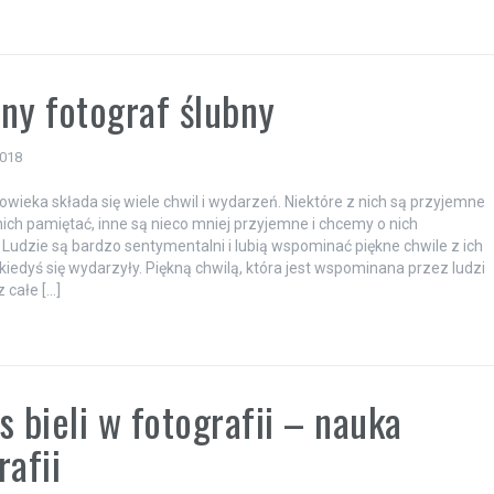
a
ny fotograf ślubny
2018
łowieka składa się wiele chwil i wydarzeń. Niektóre z nich są przyjemne
nich pamiętać, inne są nieco mniej przyjemne i chcemy o nich
Ludzie są bardzo sentymentalni i lubią wspominać piękne chwile z ich
 kiedyś się wydarzyły. Piękną chwilą, która jest wspominana przez ludzi
 całe […]
a
s bieli w fotografii – nauka
rafii