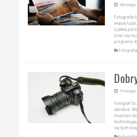
28 lutego
Fotografia 
więcej ludzi
z jakiej pe
znać się na
programy do
Fotografi
Dobry
16 lutego
Fotograf to
obróbce. Ws
musi być te
technologie
się tych now
Fotografi