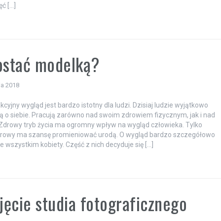
ęć […]
a
ostać modelką?
ia 2018
akcyjny wygląd jest bardzo istotny dla ludzi. Dzisiaj ludzie wyjątkowo
 o siebie. Pracują zarówno nad swoim zdrowiem fizycznym, jak i nad
Zdrowy tryb życia ma ogromny wpływ na wygląd człowieka. Tylko
drowy ma szansę promieniować urodą. O wygląd bardzo szczegółowo
e wszystkim kobiety. Część z nich decyduje się […]
a
ęcie studia fotograficznego