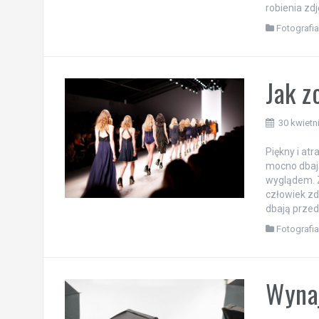
robienia zdj
Fotografi
Jak z
30 kwietn
Piękny i atr
mocno dbają
wyglądem. 
człowiek z
dbają przed
Fotografi
Wynaj