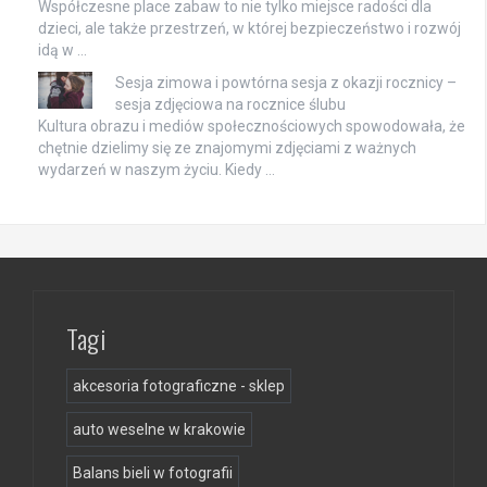
Współczesne place zabaw to nie tylko miejsce radości dla
dzieci, ale także przestrzeń, w której bezpieczeństwo i rozwój
idą w …
Sesja zimowa i powtórna sesja z okazji rocznicy –
sesja zdjęciowa na rocznice ślubu
Kultura obrazu i mediów społecznościowych spowodowała, że
chętnie dzielimy się ze znajomymi zdjęciami z ważnych
wydarzeń w naszym życiu. Kiedy …
Tagi
akcesoria fotograficzne - sklep
auto weselne w krakowie
Balans bieli w fotografii