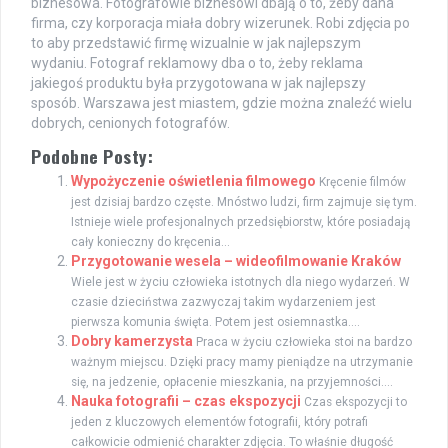
biznesowa. Fotografowie biznesowi dbają o to, żeby dana
firma, czy korporacja miała dobry wizerunek. Robi zdjęcia po
to aby przedstawić firmę wizualnie w jak najlepszym
wydaniu. Fotograf reklamowy dba o to, żeby reklama
jakiegoś produktu była przygotowana w jak najlepszy
sposób. Warszawa jest miastem, gdzie można znaleźć wielu
dobrych, cenionych fotografów.
Podobne Posty:
Wypożyczenie oświetlenia filmowego
Kręcenie filmów
jest dzisiaj bardzo częste. Mnóstwo ludzi, firm zajmuje się tym.
Istnieje wiele profesjonalnych przedsiębiorstw, które posiadają
cały konieczny do kręcenia...
Przygotowanie wesela – wideofilmowanie Kraków
Wiele jest w życiu człowieka istotnych dla niego wydarzeń. W
czasie dzieciństwa zazwyczaj takim wydarzeniem jest
pierwsza komunia święta. Potem jest osiemnastka....
Dobry kamerzysta
Praca w życiu człowieka stoi na bardzo
ważnym miejscu. Dzięki pracy mamy pieniądze na utrzymanie
się, na jedzenie, opłacenie mieszkania, na przyjemności....
Nauka fotografii – czas ekspozycji
Czas ekspozycji to
jeden z kluczowych elementów fotografii, który potrafi
całkowicie odmienić charakter zdjęcia. To właśnie długość