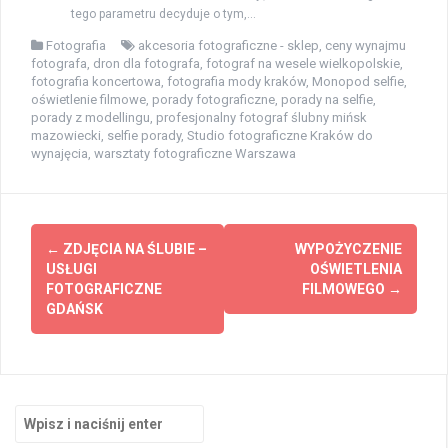
tego parametru decyduje o tym,...
Fotografia
akcesoria fotograficzne - sklep
,
ceny wynajmu
fotografa
,
dron dla fotografa
,
fotograf na wesele wielkopolskie
,
fotografia koncertowa
,
fotografia mody kraków
,
Monopod selfie
,
oświetlenie filmowe
,
porady fotograficzne
,
porady na selfie
,
porady z modellingu
,
profesjonalny fotograf ślubny mińsk
mazowiecki
,
selfie porady
,
Studio fotograficzne Kraków do
wynajęcia
,
warsztaty fotograficzne Warszawa
Zobacz
←
ZDJĘCIA NA ŚLUBIE –
WYPOŻYCZENIE
wpisy
USŁUGI
OŚWIETLENIA
FOTOGRAFICZNE
FILMOWEGO
→
GDAŃSK
Szukaj: