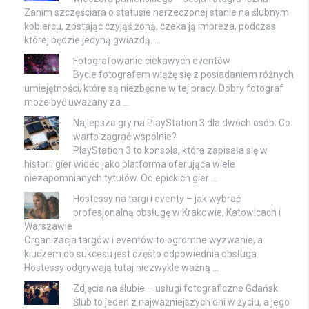
Zanim szczęściara o statusie narzeczonej stanie na ślubnym
kobiercu, zostając czyjąś żoną, czeka ją impreza, podczas
której będzie jedyną gwiazdą. …
Fotografowanie ciekawych eventów
Bycie fotografem wiążę się z posiadaniem różnych
umiejętności, które są niezbędne w tej pracy. Dobry fotograf
może być uważany za …
Najlepsze gry na PlayStation 3 dla dwóch osób: Co
warto zagrać wspólnie?
PlayStation 3 to konsola, która zapisała się w
historii gier wideo jako platforma oferująca wiele
niezapomnianych tytułów. Od epickich gier …
Hostessy na targi i eventy – jak wybrać
profesjonalną obsługę w Krakowie, Katowicach i
Warszawie
Organizacja targów i eventów to ogromne wyzwanie, a
kluczem do sukcesu jest często odpowiednia obsługa.
Hostessy odgrywają tutaj niezwykle ważną …
Zdjęcia na ślubie – usługi fotograficzne Gdańsk
Ślub to jeden z najważniejszych dni w życiu, a jego