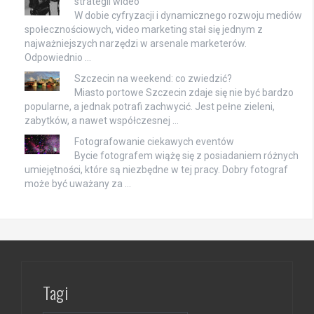
strategii wideo
W dobie cyfryzacji i dynamicznego rozwoju mediów
społecznościowych, video marketing stał się jednym z
najważniejszych narzędzi w arsenale marketerów.
Odpowiednio …
Szczecin na weekend: co zwiedzić?
Miasto portowe Szczecin zdaje się nie być bardzo
popularne, a jednak potrafi zachwycić. Jest pełne zieleni,
zabytków, a nawet współczesnej …
Fotografowanie ciekawych eventów
Bycie fotografem wiążę się z posiadaniem różnych
umiejętności, które są niezbędne w tej pracy. Dobry fotograf
może być uważany za …
Tagi