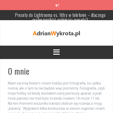
Przeskocz
do
treści
Presety do Lightrooma vs. filtry w telefonie – dlaczego
profesjonaliści wybierają presety?
Meble tapicerowane: jak wybrać idealne do swojego salonu?
Naturalne presety do Lightroom – Delicje dla oka, jak u Makłowicz
Szkolenia z video marketingu – klucz do skutecznej strategii wid
Najlepsze gry na PlayStation 3 dla dwóch osób: Co warto zagra
wspólnie?
O mnie
Jak leczyć zęby: od próchnicy i wypełnień po leczenie kanałowe,
ekstrakcję i protetykę
Mam na imię Robert i moim hobby jest fotografia, no i piłka
nożna, ale o tym tu nie będzie więc pomińmy. Fotografia, czyli
moje hobby od kiedy dostałem swój pierwszy aparat, a jeśli
mnie pamieć nie myli było to kiedy miałem 10 może 11 lat.
Na ten moment wszystko bardzo dobrze się rozwija z moją
„karierą”. Wygrałem kilka konkursów w swoim regionie i mam