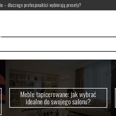
do swojego salonu?
dla oka, jak u Makłowicza!
kutecznej strategii wideo
h osób: Co warto zagrać wspólnie?
 po leczenie kanałowe, ekstrakcję i protetykę
nie – dlaczego profesjonaliści wybierają presety?
Meble tapicerowane: jak wybrać
idealne do swojego salonu?