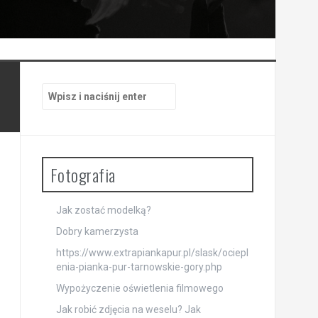
Szukaj:
Fotografia
Jak zostać modelką?
Dobry kamerzysta
https://www.extrapiankapur.pl/slask/ociepl
enia-pianka-pur-tarnowskie-gory.php
Wypożyczenie oświetlenia filmowego
Jak robić zdjęcia na weselu? Jak