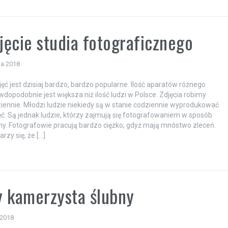
ęcie studia fotograficznego
ia 2018
jęć jest dzisiaj bardzo, bardzo popularne. Ilość aparatów różnego
wdopodobnie jest większa niż ilość ludzi w Polsce. Zdjęcia robimy
iennie. Młodzi ludzie niekiedy są w stanie codziennie wyprodukować
jęć. Są jednak ludzie, którzy zajmują się fotografowaniem w sposób
ny. Fotografowie pracują bardzo ciężko, gdyż mają mnóstwo zleceń.
rzy się, że […]
a
 kamerzysta ślubny
 2018