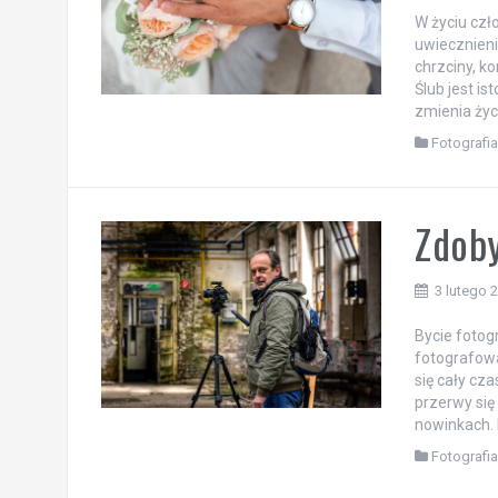
W życiu czł
uwiecznieni
chrzciny, k
Ślub jest i
zmienia życi
Fotografi
Zdoby
3 lutego 
Bycie fotog
fotografowa
się cały cza
przerwy się 
nowinkach. 
Fotografi