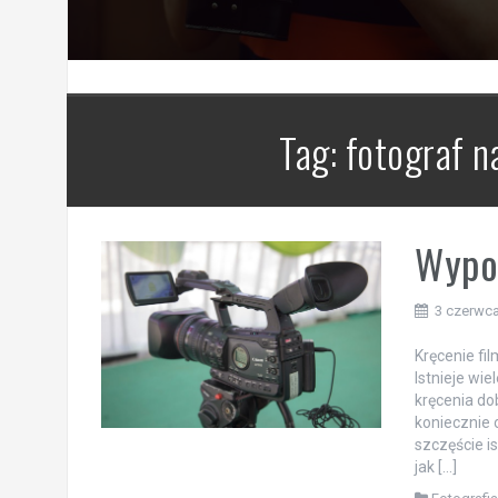
Tag:
fotograf n
Wypoż
3 czerwc
Kręcenie fil
Istnieje wi
kręcenia do
koniecznie 
szczęście i
jak […]