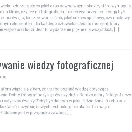
owieka zdarzają się co jakiś czas pewne ważne okazje, które wymagają
a na filmie, czy też na fotografiach. Takimi wydarzeniami mogą być
omunia święta, bierzmowanie, ślub, jakiś sukces sportowy, czy naukowy.
stotnym elementem dla każdego człowieka. Jest to moment, który
e większości ludzi. Jest to wydarzenie piękne dla wszystkich, […]
a
wanie wiedzy fotograficznej
2018
rafem wiąże się z tym, że trzeba poznać wiedzę dotyczącą
nia. Dobry fotograf uczy się i ćwiczy dużo. Bardzo dobry fotograf uczy
s i cały czas ćwiczy. Żeby być dobrym w jakiejś dziedzinie trzeba bez
kształcić, uczyć się nowych technologii i szukać informacji o
Podobnie jest w przypadku zawodu […]
a