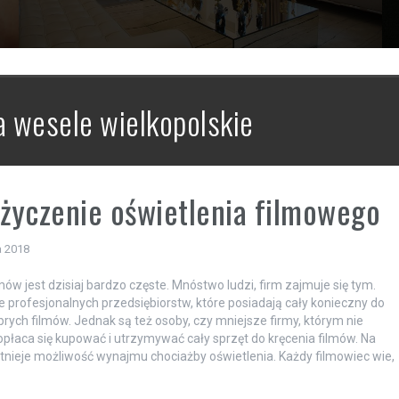
a wesele wielkopolskie
yczenie oświetlenia filmowego
a 2018
mów jest dzisiaj bardzo częste. Mnóstwo ludzi, firm zajmuje się tym.
ele profesjonalnych przedsiębiorstw, które posiadają cały konieczny do
brych filmów. Jednak są też osoby, czy mniejsze firmy, którym nie
opłaca się kupować i utrzymywać cały sprzęt do kręcenia filmów. Na
stnieje możliwość wynajmu chociażby oświetlenia. Każdy filmowiec wie,