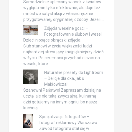
Samodzielnie upleciony wianek z kwiatów
wygląda nie tylko efektownie, ale daje też
mnóstwo satysfakcji z własnoręcznie
przygotowanej, oryginalnej ozdoby. Jeżeli …
Zdjęcia weselne gości –
Fotografowanie ślubów i wesel.
Dzieci niosące obrączki zdjęcia
Ślub stanowi w życiu większości ludzi
najbardziej stresujący i najpiękniejszy dzień
w życiu. Po ceremonii przychodzi czas na
wesele, które …
Naturalne presety do Lightroom
– Delicje dla oka, jak u
Makłowicza!
Szanowni Państwo! Zapraszam dzisiaj na
ucztę, ale nie taką zwyczajną, kulinarną –
dziś gotujemy na innym ogniu, bo naszą
kuchnią …
Specjalizacje fotografów –
fotograf reklamowy Warszawa
Zawód fotografa stał się w