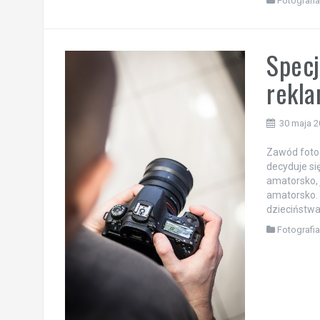
Fotografi
Specj
rekl
30 maja 
Zawód fotog
decyduje si
amatorsko, 
amatorsko. 
dzieciństwa 
Fotografi