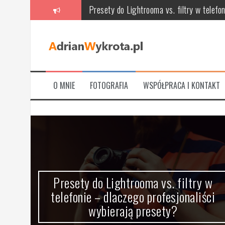
Przeskocz
Meble tapicerowane: jak wybrać idealne 
do
treści
Naturalne presety do Lightroom – Delicje 
Szkolenia z video marketingu – klucz do s
Najlepsze gry na PlayStation 3 dla dwóc
O MNIE
FOTOGRAFIA
WSPÓŁPRACA I KONTAKT
Jak leczyć zęby: od próchnicy i wypełnień
Presety do Lightrooma vs. filtry w telefo
Presety do Lightrooma vs. filtry w
,
telefonie – dlaczego profesjonaliści
wybierają presety?