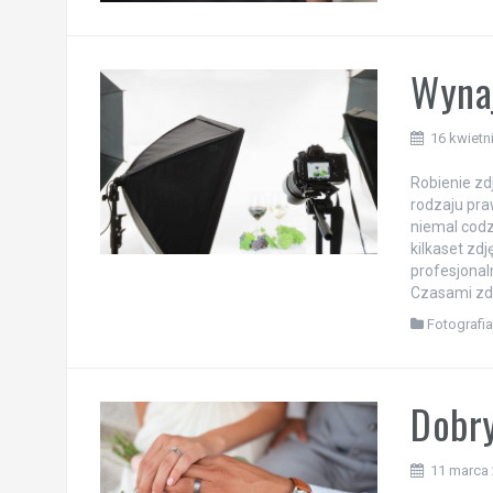
Wynaj
16 kwietn
Robienie zd
rodzaju pra
niemal codz
kilkaset zd
profesjonal
Czasami zda
Fotografi
Dobry
11 marca