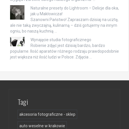
Naturalne presety do Lightroom – Delicje dla oka,
jak u Makłowicza!
Szanowni Państwo! Zapraszam dzisiaj na ucztę,
ale nie taką zwyczajną, kulinarną – dziś gotujemy na innym
ogniu, bo naszą kuchnią …
Wynajęcie studia fotograficznego
Robienie zdjęć jest dzisiaj bardzo, bardzo
popularne. Ilość aparatów różnego rodzaju prawdopodobnie
jest większa niż ilość ludzi w Polsce. Zdjęcia …
Tagi
akcesoria fotograficzne - sklep
auto weselne w krakowie