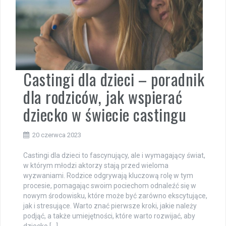
Castingi dla dzieci – poradnik
dla rodziców, jak wspierać
dziecko w świecie castingu
20 czerwca 2023
Castingi dla dzieci to fascynujący, ale i wymagający świat,
w którym młodzi aktorzy stają przed wieloma
wyzwaniami. Rodzice odgrywają kluczową rolę w tym
procesie, pomagając swoim pociechom odnaleźć się w
nowym środowisku, które może być zarówno ekscytujące,
jak i stresujące. Warto znać pierwsze kroki, jakie należy
podjąć, a także umiejętności, które warto rozwijać, aby
dziecko […]