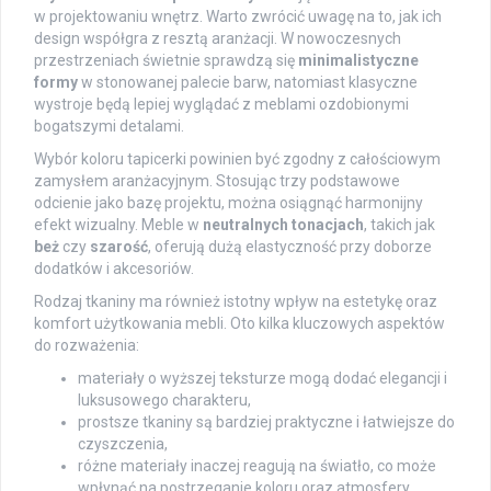
w projektowaniu wnętrz. Warto zwrócić uwagę na to, jak ich
design współgra z resztą aranżacji. W nowoczesnych
przestrzeniach świetnie sprawdzą się
minimalistyczne
formy
w stonowanej palecie barw, natomiast klasyczne
wystroje będą lepiej wyglądać z meblami ozdobionymi
bogatszymi detalami.
Wybór koloru tapicerki powinien być zgodny z całościowym
zamysłem aranżacyjnym. Stosując trzy podstawowe
odcienie jako bazę projektu, można osiągnąć harmonijny
efekt wizualny. Meble w
neutralnych tonacjach
, takich jak
beż
czy
szarość
, oferują dużą elastyczność przy doborze
dodatków i akcesoriów.
Rodzaj tkaniny ma również istotny wpływ na estetykę oraz
komfort użytkowania mebli. Oto kilka kluczowych aspektów
do rozważenia:
materiały o wyższej teksturze mogą dodać elegancji i
luksusowego charakteru,
prostsze tkaniny są bardziej praktyczne i łatwiejsze do
czyszczenia,
różne materiały inaczej reagują na światło, co może
wpłynąć na postrzeganie koloru oraz atmosfery