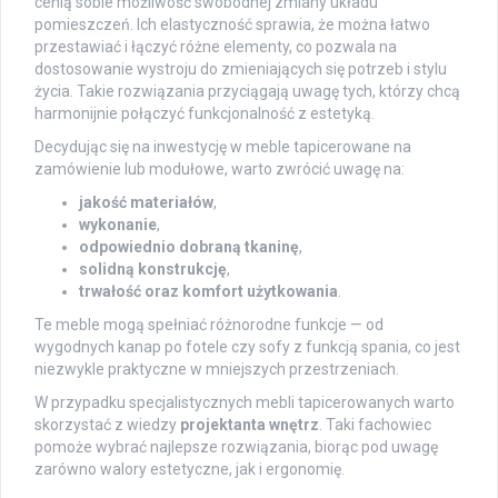
cenią sobie możliwość swobodnej zmiany układu
pomieszczeń. Ich elastyczność sprawia, że można łatwo
przestawiać i łączyć różne elementy, co pozwala na
dostosowanie wystroju do zmieniających się potrzeb i stylu
życia. Takie rozwiązania przyciągają uwagę tych, którzy chcą
harmonijnie połączyć funkcjonalność z estetyką.
Decydując się na inwestycję w meble tapicerowane na
zamówienie lub modułowe, warto zwrócić uwagę na:
jakość materiałów
,
wykonanie
,
odpowiednio dobraną tkaninę
,
solidną konstrukcję
,
trwałość oraz komfort użytkowania
.
Te meble mogą spełniać różnorodne funkcje — od
wygodnych kanap po fotele czy sofy z funkcją spania, co jest
niezwykle praktyczne w mniejszych przestrzeniach.
W przypadku specjalistycznych mebli tapicerowanych warto
skorzystać z wiedzy
projektanta wnętrz
. Taki fachowiec
pomoże wybrać najlepsze rozwiązania, biorąc pod uwagę
zarówno walory estetyczne, jak i ergonomię.