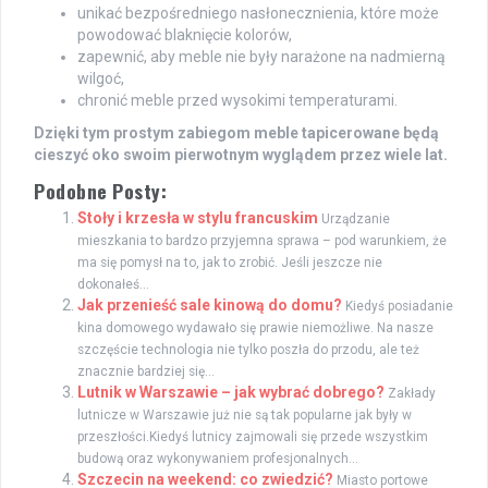
unikać bezpośredniego nasłonecznienia, które może
powodować blaknięcie kolorów,
zapewnić, aby meble nie były narażone na nadmierną
wilgoć,
chronić meble przed wysokimi temperaturami.
Dzięki tym prostym zabiegom meble tapicerowane będą
cieszyć oko swoim pierwotnym wyglądem przez wiele lat.
Podobne Posty:
Stoły i krzesła w stylu francuskim
Urządzanie
mieszkania to bardzo przyjemna sprawa – pod warunkiem, że
ma się pomysł na to, jak to zrobić. Jeśli jeszcze nie
dokonałeś...
Jak przenieść sale kinową do domu?
Kiedyś posiadanie
kina domowego wydawało się prawie niemożliwe. Na nasze
szczęście technologia nie tylko poszła do przodu, ale też
znacznie bardziej się...
Lutnik w Warszawie – jak wybrać dobrego?
Zakłady
lutnicze w Warszawie już nie są tak popularne jak były w
przeszłości.Kiedyś lutnicy zajmowali się przede wszystkim
budową oraz wykonywaniem profesjonalnych...
Szczecin na weekend: co zwiedzić?
Miasto portowe