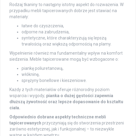
Rodzaj tkaniny to następny istotny aspekt do rozważenia. W
przypadku mebli tapicerowanych dobrze jest stawiać na
materiały:
łatwe do czyszczenia,
odporne na zabrudzenia,
syntetyczne, które charakteryzują się lepszą
trwałością oraz większą odpornością na plamy.
Wypełnienie również ma fundamentalny wpływ na komfort
siedzenia. Meble tapicerowane mogą być wzbogacone o:
piankę poliuretanową,
włókninę,
sprężyny bonellowe i kieszeniowe.
Każdy z tych materiałów oferuje różnorodny poziom
wsparcia i wygody;
pianka o dużej gęstości zapewnia
dłuższą żywotność oraz lepsze dopasowanie do kształtu
ciała.
Odpowiednio dobrane aspekty techniczne mebli
tapicerowanych
przyczyniają się do stworzenia przestrzeni
zarówno estetycznej, jak i funkcjonalnej – to niezwykle
ważne w każdym wnętrzu.