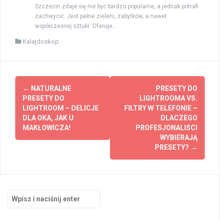
Szczecin zdaje się nie być bardzo popularne, a jednak potrafi
zachwycić. Jest pełne zieleni, zabytków, a nawet
współczesnej sztuki. Oferuje...
Kalejdoskop
Zobacz
←
NATURALNE
PRESETY DO
wpisy
PRESETY DO
LIGHTROOMA VS.
LIGHTROOM – DELICJE
FILTRY W TELEFONIE –
DLA OKA, JAK U
DLACZEGO
MAKŁOWICZA!
PROFESJONALIŚCI
WYBIERAJĄ
PRESETY?
→
Szukaj: