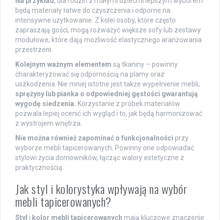
Na przykład
, dla rodzin z małymi dziećmi lepszym wyborem
będą materiały łatwe do czyszczenia i odporne na
intensywne użytkowanie. Z kolei osoby, które często
zapraszają gości, mogą rozważyć większe sofy lub zestawy
modułowe, które dają możliwość elastycznego aranżowania
przestrzeni.
Kolejnym ważnym elementem
są tkaniny – powinny
charakteryzować się odpornością na plamy oraz
uszkodzenia. Nie mniej istotne jest także wypełnienie mebli;
sprężyny lub pianka o odpowiedniej gęstości gwarantują
wygodę siedzenia.
Korzystanie z próbek materiałów
pozwala lepiej ocenić ich wygląd i to, jak będą harmonizować
z wystrojem wnętrza.
Nie można również zapominać o funkcjonalności
przy
wyborze mebli tapicerowanych. Powinny one odpowiadać
stylowi życia domowników, łącząc walory estetyczne z
praktycznością.
Jak styl i kolorystyka wpływają na wybór
mebli tapicerowanych?
Styl
i
kolor mebli tapicerowanych
mają kluczowe znaczenie