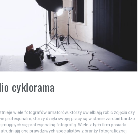
dio cyklorama
Istnieje wiele fotografów amatorów, którzy uwielbiają robić zdjęcia czy
ie profesjonalni, którzy dzięki swojej pracy są w stanie zarobić bardzo
jmujących się profesjonalną fotografią. Wiele z tych firm posiada
atrudniają one prawdziwych specjalistów z branży fotograficznej.