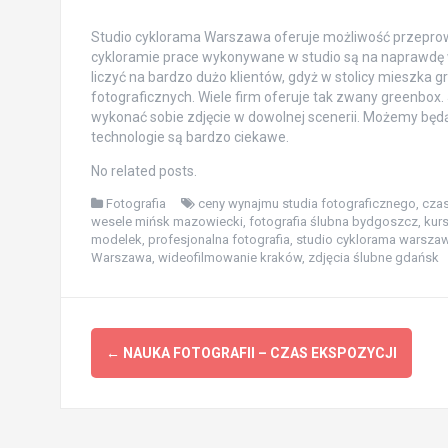
Studio cyklorama Warszawa oferuje możliwość przeprowad
cykloramie prace wykonywane w studio są na naprawdę
liczyć na bardzo dużo klientów, gdyż w stolicy mieszka g
fotograficznych. Wiele firm oferuje tak zwany greenbox. 
wykonać sobie zdjęcie w dowolnej scenerii. Możemy będą
technologie są bardzo ciekawe.
No related posts.
Fotografia
ceny wynajmu studia fotograficznego
,
czas
wesele mińsk mazowiecki
,
fotografia ślubna bydgoszcz
,
kurs
modelek
,
profesjonalna fotografia
,
studio cyklorama warsza
Warszawa
,
wideofilmowanie kraków
,
zdjęcia ślubne gdańsk
Zobacz
←
NAUKA FOTOGRAFII – CZAS EKSPOZYCJI
wpisy