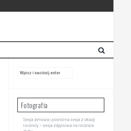
Szukaj:
Fotografia
Sesja zimowa i powtórna sesja z okazji
rocznicy – sesja zdjęciowa na rocznice