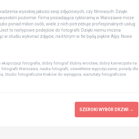
zenia wysokiej jakości sesji zdjęciowych, czy filmowych. Dzięki
 wysokim poziomie. Firma posiadająca cykloramę w Warszawie może
rubo ponad milion osób, wiele z nich potrzebuje profesjonalnych usług
Jest to nietypowe podejście do fotografii. Dzięki niemu można
c w studiu wykonać zdjęcie, na którym w tle będą piękne Alpy. Nowe
 ekspozycji fotografia
,
dobry fotograf ślubny wrocław
,
dobry kamerzysta na
 fotografii Warszawa
,
nauka fotografii
,
oświetlenie wypożyczanie
,
porady dla
wa
,
Studio fotograficzne Kraków do wynajęcia
,
warsztaty fotograficzne
SZEROKI WYBÓR DRZWI
→