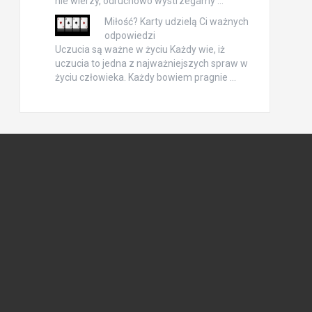
nie wierzy, odruchowo wystrzegamy …
Miłość? Karty udzielą Ci ważnych
odpowiedzi
Uczucia są ważne w życiu Każdy wie, iż
uczucia to jedna z najważniejszych spraw w
życiu człowieka. Każdy bowiem pragnie …