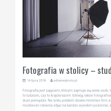
Fotografia w stolicy – stu
16 lipca 2018
adrianwykrota.pl
Fotografia jest zajęciem, którym zajmuje się wiele osób. 
to ludziom, czy to krajobrazom. Istnieją także fotografow
duże pieniądze. Na rynku polskim działa mnóstwo firm za
możliwość robienia zdjęć na bardzo wysokim poziomie, z