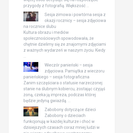
przygody z fotografią. Większość …
Sesja zimowa i powtórna sesja z
okazji rocznicy – sesja zdjęciowa
na rocznice ślubu
Kultura obrazu i mediów
społecznościowych spowodowała, że
chętnie dzielimy się ze znajomymi zdjęciami
z ważnych wydarzeń w naszym życiu. Kiedy
…
Wieczór panieński – sesja
zdjęciowa. Pamiątka z wieczoru
panieńskiego – sesja fotograficzna
Zanim szczęściara o statusie narzeczonej
stanie na ślubnym kobiercu, zostając czyjąś
żoną, czeka ją impreza, podczas której
będzie jedyną gwiazdą. …
Zabobony dotyczące dzieci
Zabobony o dzieciach
funkcjonują w każdej kulturze i choć w
dzisiejszych czasach coraz mniej ludzi w