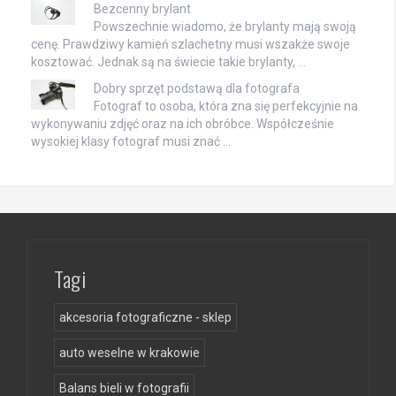
Bezcenny brylant
Powszechnie wiadomo, że brylanty mają swoją
cenę. Prawdziwy kamień szlachetny musi wszakże swoje
kosztować. Jednak są na świecie takie brylanty, …
Dobry sprzęt podstawą dla fotografa
Fotograf to osoba, która zna się perfekcyjnie na
wykonywaniu zdjęć oraz na ich obróbce. Współcześnie
wysokiej klasy fotograf musi znać …
Tagi
akcesoria fotograficzne - sklep
auto weselne w krakowie
Balans bieli w fotografii