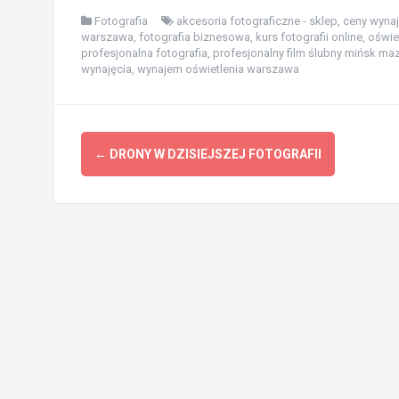
Fotografia
akcesoria fotograficzne - sklep
,
ceny wynaj
warszawa
,
fotografia biznesowa
,
kurs fotografii online
,
oświe
profesjonalna fotografia
,
profesjonalny film ślubny mińsk ma
wynajęcia
,
wynajem oświetlenia warszawa
Zobacz
←
DRONY W DZISIEJSZEJ FOTOGRAFII
wpisy