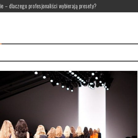
do swojego salonu?
dla oka, jak u Makłowicza!
kutecznej strategii wideo
h osób: Co warto zagrać wspólnie?
 po leczenie kanałowe, ekstrakcję i protetykę