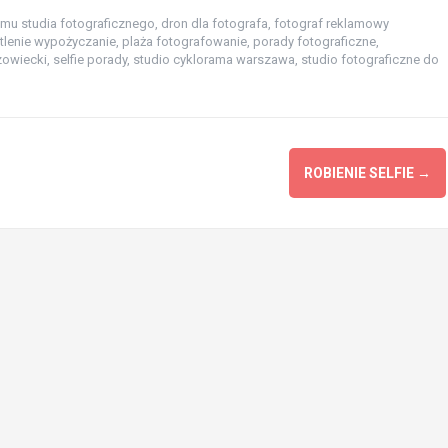
mu studia fotograficznego
,
dron dla fotografa
,
fotograf reklamowy
tlenie wypożyczanie
,
plaża fotografowanie
,
porady fotograficzne
,
zowiecki
,
selfie porady
,
studio cyklorama warszawa
,
studio fotograficzne do
ROBIENIE SELFIE
→