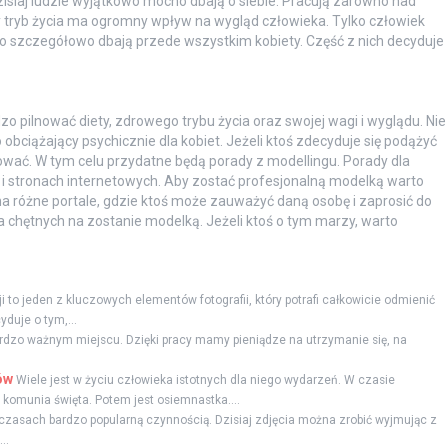
 Dzisiaj ludzie wyjątkowo mocno dbają o siebie. Pracują zarówno nad
tryb życia ma ogromny wpływ na wygląd człowieka. Tylko człowiek
 szczegółowo dbają przede wszystkim kobiety. Część z nich decyduje
 pilnować diety, zdrowego trybu życia oraz swojej wagi i wyglądu. Nie
obciążający psychicznie dla kobiet. Jeżeli ktoś zdecyduje się podążyć
tować. W tym celu przydatne będą porady z modellingu. Porady dla
i stronach internetowych. Aby zostać profesjonalną modelką warto
a na różne portale, gdzie ktoś może zauważyć daną osobę i zaprosić do
a chętnych na zostanie modelką. Jeżeli ktoś o tym marzy, warto
 to jeden z kluczowych elementów fotografii, który potrafi całkowicie odmienić
duje o tym,...
ardzo ważnym miejscu. Dzięki pracy mamy pieniądze na utrzymanie się, na
ów
Wiele jest w życiu człowieka istotnych dla niego wydarzeń. W czasie
komunia święta. Potem jest osiemnastka....
h czasach bardzo popularną czynnością. Dzisiaj zdjęcia można zrobić wyjmując z
..