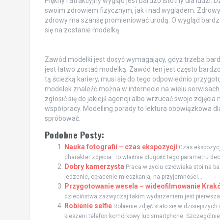
Piękny i atrakcyjny wygląd jest bardzo istotny dla ludzi.
swoim zdrowiem fizycznym, jak i nad wyglądem. Zdrowy 
zdrowy ma szansę promieniować urodą. O wygląd bardzo
się na zostanie modelką.
Zawód modelki jest dosyć wymagający, gdyż trzeba bardzo
jest łatwo zostać modelką. Zawód ten jest często bardzo 
tą ścieżką kariery, musi się do tego odpowiednio przygo
modelek znaleźć można w internecie na wielu serwisach 
zgłosić się do jakiejś agencji albo wrzucać swoje zdjęci
współpracy. Modelling porady to lektura obowiązkowa dl
spróbować.
Podobne Posty:
Nauka fotografii – czas ekspozycji
Czas ekspozycji
charakter zdjęcia. To właśnie długość tego parametru decy
Dobry kamerzysta
Praca w życiu człowieka stoi na b
jedzenie, opłacenie mieszkania, na przyjemności....
Przygotowanie wesela – wideofilmowanie Krak
dzieciństwa zazwyczaj takim wydarzeniem jest pierwsza 
Robienie selfie
Robienie zdjęć stało się w dzisiejszyc
kieszeni telefon komórkowy lub smartphone. Szczególnie.