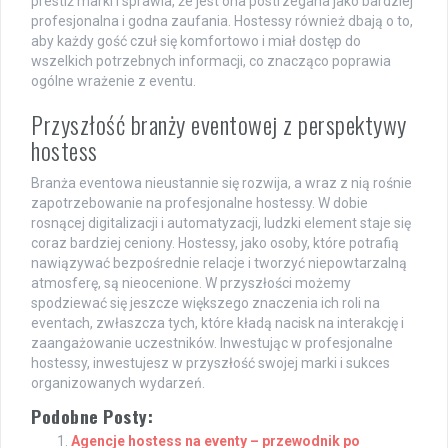
prestiż marki i sprawia, że jest ona postrzegana jako bardziej
profesjonalna i godna zaufania. Hostessy również dbają o to,
aby każdy gość czuł się komfortowo i miał dostęp do
wszelkich potrzebnych informacji, co znacząco poprawia
ogólne wrażenie z eventu.
Przyszłość branży eventowej z perspektywy
hostess
Branża eventowa nieustannie się rozwija, a wraz z nią rośnie
zapotrzebowanie na profesjonalne hostessy. W dobie
rosnącej digitalizacji i automatyzacji, ludzki element staje się
coraz bardziej ceniony. Hostessy, jako osoby, które potrafią
nawiązywać bezpośrednie relacje i tworzyć niepowtarzalną
atmosferę, są nieocenione. W przyszłości możemy
spodziewać się jeszcze większego znaczenia ich roli na
eventach, zwłaszcza tych, które kładą nacisk na interakcję i
zaangażowanie uczestników. Inwestując w profesjonalne
hostessy, inwestujesz w przyszłość swojej marki i sukces
organizowanych wydarzeń.
Podobne Posty:
Agencje hostess na eventy – przewodnik po