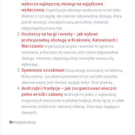
wyborze najlepszej obsługi na wyjątkowe
wydarzenia
Organizacja udanego wydarzenia to nie tylko
dbałość o szczegóły, ale również odpowiednia obsługa, która
potrafi stworzyć niezapomnianą atmosferę. Hostessy
odgrywają kluczową rolę...
Hostessy na targi i eventy – jak wybrać
profesjonalną obsługę w Krakowie, Katowicach i
Warszawie
Organizacja targów i eventów to ogromne
wyzwanie, a kluczem do sukcesu jest często odpowiednia
obsługa. Hostessy odgrywają tutaj niezwykle ważną rolę,
wpływając...
Spełnienie oczekiwań
Dużą uwagę zwracamy na bieliznę,
którą nosimy. Już dawno przestała liczyć się tylko wygoda,
obecnie ważny jest również wygląd, kolor. Choć prawdą...
Andrzejki i tradycje – jak zorganizować wieczór
pełen wróżb i zabawy
Andrzejki to jeden z najbardziej
magicznych wieczorów w polskiej tradycji, który łączy w sobie
elementy wróżb oraz radosnej zabawy. Zwyczaje sięgające
dawnych...
Kalejdoskop