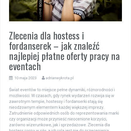
Zlecenia dla hostess i
fordanserek – jak znaleźć
najlepiej płatne oferty pracy na
eventach
10 maja 2023
adrianwykrota.pl
Świat eventów to miejsce pełne dynamiki, różnorodności i
możliwości. W czasach, gdy rynek wydarzeń rozwija się w
zawrotnym tempie, hostessy i fordanserki stają się
nieodzownym elementem każdej większej imprezy.
Zatrudnienie odpowiednich osób do reprezentowania marki
czy organizacji może przynieść nieocenione korzyści,
zarówno wizerunkowe, jak i sprzedażowe. Zlecenia dla
hostess rosną w siłę, a ich rola jest nie do przecenienia.