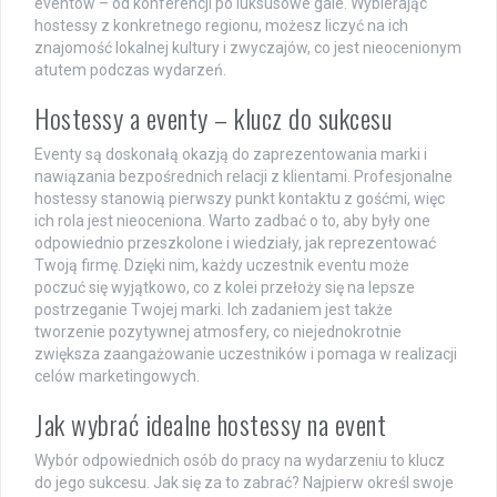
eventów – od konferencji po luksusowe gale. Wybierając
hostessy z konkretnego regionu, możesz liczyć na ich
znajomość lokalnej kultury i zwyczajów, co jest nieocenionym
atutem podczas wydarzeń.
Hostessy a eventy – klucz do sukcesu
Eventy są doskonałą okazją do zaprezentowania marki i
nawiązania bezpośrednich relacji z klientami. Profesjonalne
hostessy stanowią pierwszy punkt kontaktu z gośćmi, więc
ich rola jest nieoceniona. Warto zadbać o to, aby były one
odpowiednio przeszkolone i wiedziały, jak reprezentować
Twoją firmę. Dzięki nim, każdy uczestnik eventu może
poczuć się wyjątkowo, co z kolei przełoży się na lepsze
postrzeganie Twojej marki. Ich zadaniem jest także
tworzenie pozytywnej atmosfery, co niejednokrotnie
zwiększa zaangażowanie uczestników i pomaga w realizacji
celów marketingowych.
Jak wybrać idealne hostessy na event
Wybór odpowiednich osób do pracy na wydarzeniu to klucz
do jego sukcesu. Jak się za to zabrać? Najpierw określ swoje