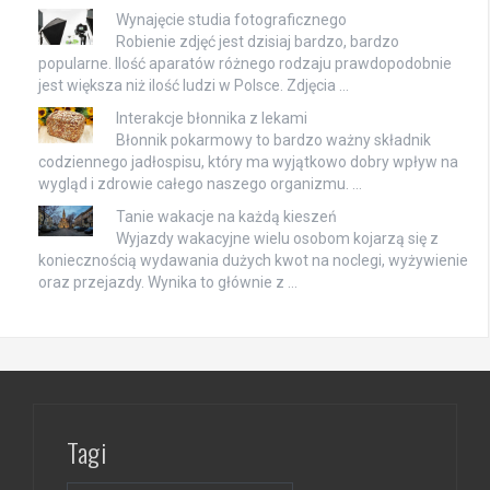
Wynajęcie studia fotograficznego
Robienie zdjęć jest dzisiaj bardzo, bardzo
popularne. Ilość aparatów różnego rodzaju prawdopodobnie
jest większa niż ilość ludzi w Polsce. Zdjęcia …
Interakcje błonnika z lekami
Błonnik pokarmowy to bardzo ważny składnik
codziennego jadłospisu, który ma wyjątkowo dobry wpływ na
wygląd i zdrowie całego naszego organizmu. …
Tanie wakacje na każdą kieszeń
Wyjazdy wakacyjne wielu osobom kojarzą się z
koniecznością wydawania dużych kwot na noclegi, wyżywienie
oraz przejazdy. Wynika to głównie z …
Tagi