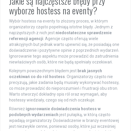
Jakie są najczęstsze błędy przy
wyborze hostess na eventy?
Wybór hostess na eventy to złożony proces, w którym
organizatorzy często popełniają istotne błędy. Jednym z
najczęstszych z nich jest
niedostateczne sprawdzenie
referencji agencji
. Agencje często oferują wiele
atrakcyjnych but jednak warto upewnić się, że posiadają one
doświadczenie i pozytywne opinie z poprzednich wydarzeń.
Ignorowanie tego aspektu może prowadzić do zatrudnienia
niewłaściwych osób, które nie będą spełniały oczekiwań.
Kolejnym powszechnym błędem jest
brak jasnych
oczekiwań co do ról hostess
. Organizatorzy często nie
precyzują, jakie zadania będą musiały wykonywać hostessy,
co może prowadzić do nieporozumień i frustracji obu stron.
Warto stworzyć dokładny opis ról oraz wymagań, aby
hostessy wiedziały, czego się od nich oczekuje.
Również
ignorowanie doświadczenia hostess w
podobnych wydarzeniach
jest pułapką, w którą często
wpadają organizatorzy. Doświadczenie w branży eventowej
jest niezwykle cenne, ponieważ osoby, które już wcześniej