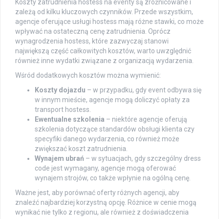
Koszty zatrudnienia hostess na eventy są zróżnicowane i
zależą od kilku kluczowych czynników. Przede wszystkim,
agencje oferujące usługi hostess mają różne stawki, co może
wpływać na ostateczną cenę zatrudnienia. Oprócz
wynagrodzenia hostess, które zazwyczaj stanowi
największą część całkowitych kosztów, warto uwzględnić
również inne wydatki związane z organizacją wydarzenia.
Wśród dodatkowych kosztów można wymienić:
Koszty dojazdu
– w przypadku, gdy event odbywa się
w innym mieście, agencje mogą doliczyć opłaty za
transport hostess.
Ewentualne szkolenia
– niektóre agencje oferują
szkolenia dotyczące standardów obsługi klienta czy
specyfiki danego wydarzenia, co również może
zwiększać koszt zatrudnienia.
Wynajem ubrań
– w sytuacjach, gdy szczególny dress
code jest wymagany, agencje mogą oferować
wynajem strojów, co także wpłynie na ogólną cenę.
Ważne jest, aby porównać oferty różnych agencji, aby
znaleźć najbardziej korzystną opcję. Różnice w cenie mogą
wynikać nie tylko z regionu, ale również z doświadczenia