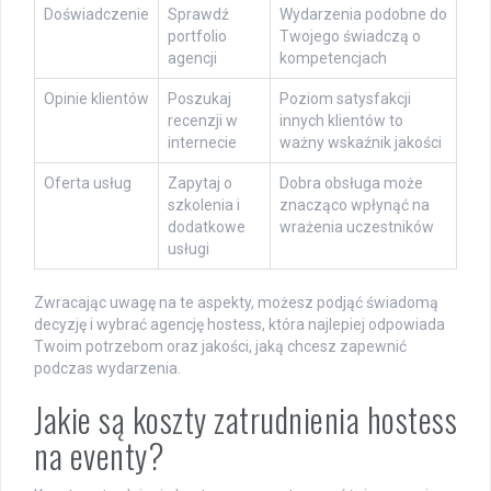
Doświadczenie
Sprawdź
Wydarzenia podobne do
portfolio
Twojego świadczą o
agencji
kompetencjach
Opinie klientów
Poszukaj
Poziom satysfakcji
recenzji w
innych klientów to
internecie
ważny wskaźnik jakości
Oferta usług
Zapytaj o
Dobra obsługa może
szkolenia i
znacząco wpłynąć na
dodatkowe
wrażenia uczestników
usługi
Zwracając uwagę na te aspekty, możesz podjąć świadomą
decyzję i wybrać agencję hostess, która najlepiej odpowiada
Twoim potrzebom oraz jakości, jaką chcesz zapewnić
podczas wydarzenia.
Jakie są koszty zatrudnienia hostess
na eventy?