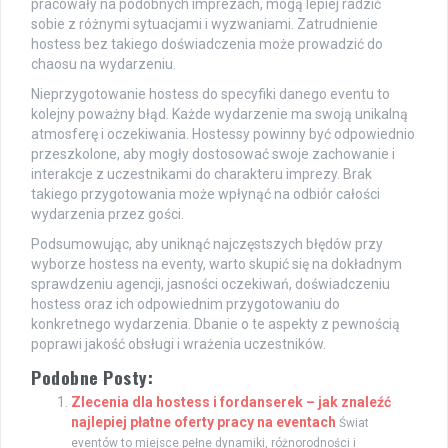
pracowały na podobnych imprezach, mogą lepiej radzić
sobie z różnymi sytuacjami i wyzwaniami. Zatrudnienie
hostess bez takiego doświadczenia może prowadzić do
chaosu na wydarzeniu.
Nieprzygotowanie hostess do specyfiki danego eventu to
kolejny poważny błąd. Każde wydarzenie ma swoją unikalną
atmosferę i oczekiwania. Hostessy powinny być odpowiednio
przeszkolone, aby mogły dostosować swoje zachowanie i
interakcje z uczestnikami do charakteru imprezy. Brak
takiego przygotowania może wpłynąć na odbiór całości
wydarzenia przez gości.
Podsumowując, aby uniknąć najczęstszych błędów przy
wyborze hostess na eventy, warto skupić się na dokładnym
sprawdzeniu agencji, jasności oczekiwań, doświadczeniu
hostess oraz ich odpowiednim przygotowaniu do
konkretnego wydarzenia. Dbanie o te aspekty z pewnością
poprawi jakość obsługi i wrażenia uczestników.
Podobne Posty:
Zlecenia dla hostess i fordanserek – jak znaleźć
najlepiej płatne oferty pracy na eventach
Świat
eventów to miejsce pełne dynamiki, różnorodności i