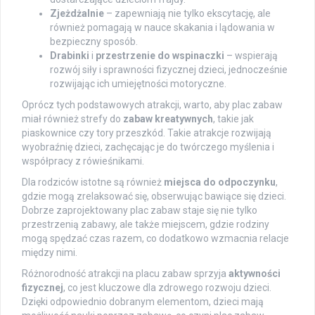
Zjeżdżalnie
– zapewniają nie tylko ekscytację, ale
również pomagają w nauce skakania i lądowania w
bezpieczny sposób.
Drabinki
i
przestrzenie do wspinaczki
– wspierają
rozwój siły i sprawności fizycznej dzieci, jednocześnie
rozwijając ich umiejętności motoryczne.
Oprócz tych podstawowych atrakcji, warto, aby plac zabaw
miał również strefy do
zabaw kreatywnych
, takie jak
piaskownice czy tory przeszkód. Takie atrakcje rozwijają
wyobraźnię dzieci, zachęcając je do twórczego myślenia i
współpracy z rówieśnikami.
Dla rodziców istotne są również
miejsca do odpoczynku
,
gdzie mogą zrelaksować się, obserwując bawiące się dzieci.
Dobrze zaprojektowany plac zabaw staje się nie tylko
przestrzenią zabawy, ale także miejscem, gdzie rodziny
mogą spędzać czas razem, co dodatkowo wzmacnia relacje
między nimi.
Różnorodność atrakcji na placu zabaw sprzyja
aktywności
fizycznej
, co jest kluczowe dla zdrowego rozwoju dzieci.
Dzięki odpowiednio dobranym elementom, dzieci mają