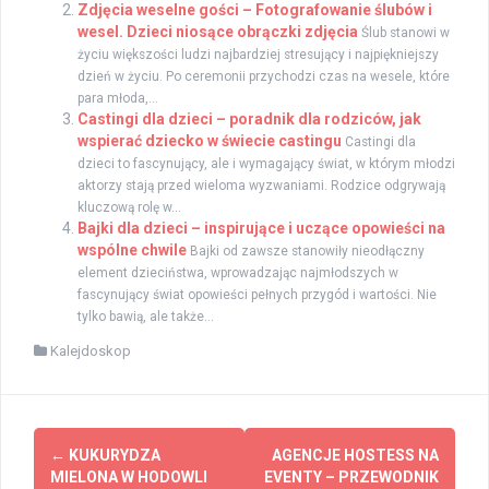
Zdjęcia weselne gości – Fotografowanie ślubów i
wesel. Dzieci niosące obrączki zdjęcia
Ślub stanowi w
życiu większości ludzi najbardziej stresujący i najpiękniejszy
dzień w życiu. Po ceremonii przychodzi czas na wesele, które
para młoda,...
Castingi dla dzieci – poradnik dla rodziców, jak
wspierać dziecko w świecie castingu
Castingi dla
dzieci to fascynujący, ale i wymagający świat, w którym młodzi
aktorzy stają przed wieloma wyzwaniami. Rodzice odgrywają
kluczową rolę w...
Bajki dla dzieci – inspirujące i uczące opowieści na
wspólne chwile
Bajki od zawsze stanowiły nieodłączny
element dzieciństwa, wprowadzając najmłodszych w
fascynujący świat opowieści pełnych przygód i wartości. Nie
tylko bawią, ale także...
Kalejdoskop
Zobacz
←
KUKURYDZA
AGENCJE HOSTESS NA
wpisy
MIELONA W HODOWLI
EVENTY – PRZEWODNIK