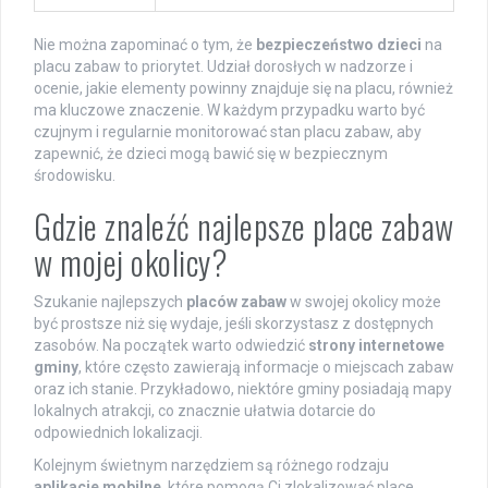
Nie można zapominać o tym, że
bezpieczeństwo dzieci
na
placu zabaw to priorytet. Udział dorosłych w nadzorze i
ocenie, jakie elementy powinny znajduje się na placu, również
ma kluczowe znaczenie. W każdym przypadku warto być
czujnym i regularnie monitorować stan placu zabaw, aby
zapewnić, że dzieci mogą bawić się w bezpiecznym
środowisku.
Gdzie znaleźć najlepsze place zabaw
w mojej okolicy?
Szukanie najlepszych
placów zabaw
w swojej okolicy może
być prostsze niż się wydaje, jeśli skorzystasz z dostępnych
zasobów. Na początek warto odwiedzić
strony internetowe
gminy
, które często zawierają informacje o miejscach zabaw
oraz ich stanie. Przykładowo, niektóre gminy posiadają mapy
lokalnych atrakcji, co znacznie ułatwia dotarcie do
odpowiednich lokalizacji.
Kolejnym świetnym narzędziem są różnego rodzaju
aplikacje mobilne
, które pomogą Ci zlokalizować place