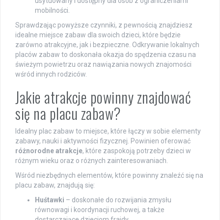
usytuowany i dostępny dla osób z ograniczeniami
mobilności.
Sprawdzając powyższe czynniki, z pewnością znajdziesz
idealne miejsce zabaw dla swoich dzieci, które będzie
zarówno atrakcyjne, jak i bezpieczne. Odkrywanie lokalnych
placów zabaw to doskonała okazja do spędzenia czasu na
świeżym powietrzu oraz nawiązania nowych znajomości
wśród innych rodziców.
Jakie atrakcje powinny znajdować
się na placu zabaw?
Idealny plac zabaw to miejsce, które łączy w sobie elementy
zabawy, nauki i aktywności fizycznej. Powinien oferować
różnorodne atrakcje
, które zaspokoją potrzeby dzieci w
różnym wieku oraz o różnych zainteresowaniach.
Wśród niezbędnych elementów, które powinny znaleźć się na
placu zabaw, znajdują się:
Huśtawki
– doskonałe do rozwijania zmysłu
równowagi i koordynacji ruchowej, a także
dostarczające dzieciom frajdy.