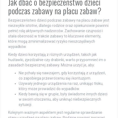
Jak dbać o bezpieczeństwo dzieci
podczas zabawy na placu zabaw?
Bezpieczeństwo dzieci podczas zabawy na placu zabaw jest
niezwykle istotne, dlatego rodzice oraz opiekunowie powinni
pełnić rolę aktywnych nadzorców. Zachowanie czujności i
stała obecność w trakcie zabawy to kluczowe elementy,
które mogą zminimalizować ryzyko nieszczęśliwych
wypadków.
Kiedy dzieci korzystają z różnych urządzeń, takich jak
huśtawki, zjeżdżalnie czy drabinki, warto przypomnieć im o
zasadach bezpiecznej zabawy. Można uczyć je, aby:
Nie pchały się nawzajem, gdy korzystają z urządzeń,
co zapobiega przewróceniu się i kontuzjom.
Używały jednego urządzenia na raz, unikając tłoku,
który może prowadzić do wypadków.
Kiedy bawią się w grupie, były świadome innych dzieci
w swoim otoczeniu, aby uniknąć niebezpiecznych
sytuacji.
Kolejnym ważnym aspektem jest regularne sprawdzanie
stanu urządzeń na placu zabaw. Rodzice powinni zwracać