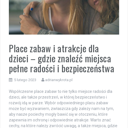
Place zabaw i atrakcje dla
dzieci – gdzie znaleźć miejsca
pełne radości i bezpieczeństwa
5 lutego 2023
adrianwykrota.pl
Współczesne place zabaw to nie tylko miejsce radości dla
dzieci, ale także przestrzeń, w której bezpieczeństwo i
rozwój idą w parze. Wybór odpowiedniego placu zabaw
może być wyzwaniem, zwłaszcza gdy zależy nam na tym,
aby nasze pociechy mogły bawić się w otoczeniu, które
zapewnia im ochronę i odpowiednie atrakcje. Warto znać
cechy, na które należy zwrócić uwagę, a także miejsca, gdzie