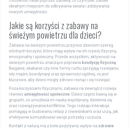
możliwość nauki poprzez zabawę, co czyni plac zabaw
idealnym miejscem do odkrywania świata i zdobywania
nowych umiejętności.
Jakie są korzyści z zabawy na
świeżym powietrzu dla dzieci?
Zabawa na świeżym powietrzu przynosi dzieciom szereg
istotnych korzyści, które mają wpływ na ich rozwój fizyczny,
emocjonalny i społeczny. Przede wszystkim, aktywność na
świeżym powietrzu znacząco poprawia
kondycję fizyczną
.
Bieganie, skakanie czy inne formy ruchu sprzyjają rozwijaniu
siły mięśni, koordynacji oraz sprawności ogólnej, co jest
kluczowe, aby dzieci mogły zdrowo rosnąć i się rozwijać.
Poza korzyściami fizycznymi, zabawa na zewnątrz rozwija
również
umiejętności społeczne
. Dzieci często bawią się w
grupach, co umożliwia im naukę współpracy, dzielenia się
oraz rozwiązywania konfliktów. Tego rodzaju interakcje
pomagają w budowaniu relacji z rówieśnikami oraz uczą, jak
efektywnie komunikować swoje potrzeby i uczucia.
Kontakt z naturą ma z kolei pozytywny wpływ na
zdrowie