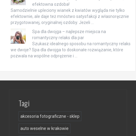
efektowna ozdoba!
Samodzielnie upleciony wianek z kwiatów wygląda nie tylko
efektownie, ale daje też mnóstwo satysfakcji z własnoręcznie
przygotowanej, oryginalnej ozdoby. Jeżeli …
Spa dla dwojga – najlepsze miejsca na
romantyczny relaks dla par
Szukasz idealnego sposobu na romantyczny relaks
we dwoje? Spa dla dwojga to doskonałe rozwiązanie, które
pozwala na wspólne odprężenie i …
Tagi
akcesoria fotograficzne - sklep
auto weselne w krakowie