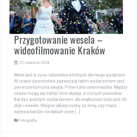
Przygotowanie wesela –
wideofilmowanie Kraków
21 czerwca 2018
Wiele jest w życiu człowieka istotnych dla niego wydarzeń.
W czasie dzieciństwa zazwyczaj takim wydarzeniem jest
pierwsza komunia święta. Potem jest osiemnastka. Między
czasie mogą się trafiać inne okazje, z różnych powodów.
Bardzo ważnym wydarzeniem, dla większości ludzi jest ich
ślub i wesele. Wzięcie jakiejś osoby za żonę, czy męża
wpływa bardzo na dalsze życie […]
Fotografia