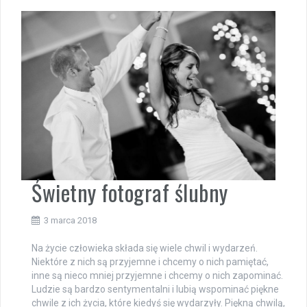
Świetny fotograf ślubny
3 marca 2018
Na życie człowieka składa się wiele chwil i wydarzeń.
Niektóre z nich są przyjemne i chcemy o nich pamiętać,
inne są nieco mniej przyjemne i chcemy o nich zapominać.
Ludzie są bardzo sentymentalni i lubią wspominać piękne
chwile z ich życia, które kiedyś się wydarzyły. Piękną chwilą,